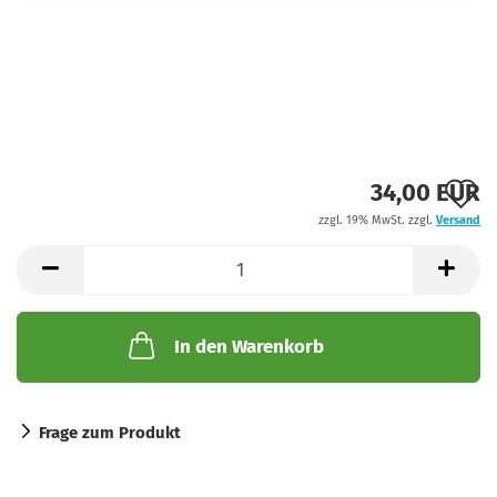
A
34,00 EUR
zzgl. 19% MwSt. zzgl.
Versand
d
M
In den Warenkorb
Frage zum Produkt