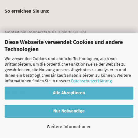
So erreichen Sie uns:
Montag bis Donnerstag: 9.00 bis 16.00 Uhr
Diese Webseite verwendet Cookies und andere
Freitag: 9.00 bis 13.00 Uhr
Technologien
Wir verwenden Cookies und ähnliche Technologien, auch von
+49 911/70403-0
Drittanbietern, um die ordentliche Funktionsweise der Website zu
gewährleisten, die Nutzung unseres Angebotes zu analysieren und
Ihnen ein bestmögliches Einkaufserlebnis bieten zu können. Weitere
Informationen finden Sie in unserer
Datenschutzerklärung
.
Unternehmensseite:
car-tun.de
Alle Akzeptieren
Nur Notwendige
Webshop erstellen
mit Gambio.de © 2026
Weitere Informationen