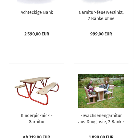
Achteckige Bank
Garnitur-feuerverzinkt,
2 Bänke ohne
Rückenlehne und 1
Tisch
2.590,00 EUR
999,00 EUR
Kinderpicknick -
Erwachsenengarnitur
Garnitur
aus Douglasie, 2 Bänke
und 1 Tisch
ab 319,00 EUR
1.899,00 EUR