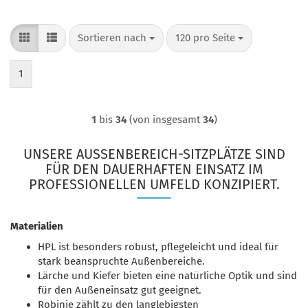
Sortieren nach
pro Seite
Sortieren nach
120 pro Seite
1
1
bis
34
(von insgesamt
34
)
UNSERE AUSSENBEREICH-SITZPLÄTZE SIND F
ÜR DEN DAUERHAFTEN EINSATZ IM P
ROFESSIONELLEN UMFELD KONZIPIERT.
Materialien
HPL ist besonders robust, pflegeleicht und ideal für
stark beanspruchte Außenbereiche.
Lärche und Kiefer bieten eine natürliche Optik und sind
für den Außeneinsatz gut geeignet.
Robinie zählt zu den langlebigsten