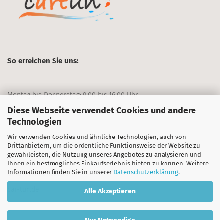
So erreichen Sie uns:
Montag bis Donnerstag: 9.00 bis 16.00 Uhr
Diese Webseite verwendet Cookies und andere
Freitag: 9.00 bis 13.00 Uhr
Technologien
Wir verwenden Cookies und ähnliche Technologien, auch von
+49 911/70403-0
Drittanbietern, um die ordentliche Funktionsweise der Website zu
gewährleisten, die Nutzung unseres Angebotes zu analysieren und
Ihnen ein bestmögliches Einkaufserlebnis bieten zu können. Weitere
Informationen finden Sie in unserer
Datenschutzerklärung
.
Unternehmensseite:
car-tun.de
Alle Akzeptieren