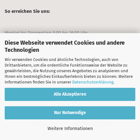
So erreichen Sie uns:
Montag bis Donnerstag: 9.00 bis 16.00 Uhr
Diese Webseite verwendet Cookies und andere
Freitag: 9.00 bis 13.00 Uhr
Technologien
Wir verwenden Cookies und ähnliche Technologien, auch von
+49 911/70403-0
Drittanbietern, um die ordentliche Funktionsweise der Website zu
gewährleisten, die Nutzung unseres Angebotes zu analysieren und
Ihnen ein bestmögliches Einkaufserlebnis bieten zu können. Weitere
Informationen finden Sie in unserer
Datenschutzerklärung
.
Unternehmensseite:
car-tun.de
Alle Akzeptieren
Nur Notwendige
Webshop erstellen
mit Gambio.de © 2026
Weitere Informationen