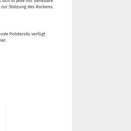
 sich in jede nur denkbare
n zur Stützung des Rückens.
nde Polstersitz verfügt
bar.