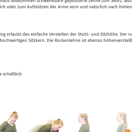
eraus vollkommen schwenkbare gepolsterte Lehne (um 360º), lässt
tlich oder zum Aufstützen der Arme vorn und natürlich nach hinte
ng erlaubt das einfache Verstellen der Stuhl- und Sitzhöhe. Der ru
 hochwertigen Sitzkern. Die Rückenlehne ist ebenso höhenverstell
e erhältlich