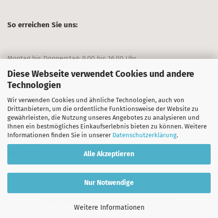
So erreichen Sie uns:
Montag bis Donnerstag: 9.00 bis 16.00 Uhr
Diese Webseite verwendet Cookies und andere
Freitag: 9.00 bis 13.00 Uhr
Technologien
Wir verwenden Cookies und ähnliche Technologien, auch von
+49 911/70403-0
Drittanbietern, um die ordentliche Funktionsweise der Website zu
gewährleisten, die Nutzung unseres Angebotes zu analysieren und
Ihnen ein bestmögliches Einkaufserlebnis bieten zu können. Weitere
Informationen finden Sie in unserer
Datenschutzerklärung
.
Unternehmensseite:
car-tun.de
Alle Akzeptieren
Nur Notwendige
Webshop erstellen
mit Gambio.de © 2026
Weitere Informationen