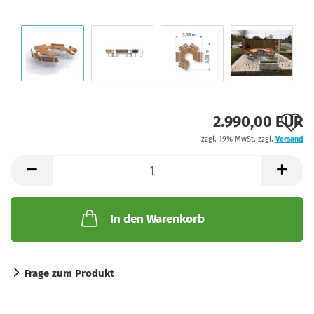
A
2.990,00 EUR
zzgl. 19% MwSt. zzgl.
Versand
d
M
In den Warenkorb
Frage zum Produkt