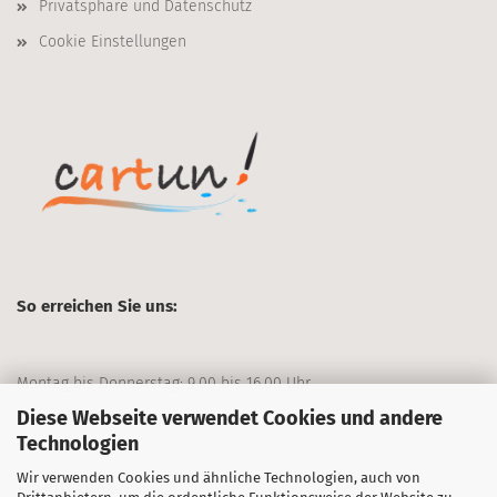
Privatsphäre und Datenschutz
Cookie Einstellungen
So erreichen Sie uns:
Montag bis Donnerstag: 9.00 bis 16.00 Uhr
Diese Webseite verwendet Cookies und andere
Freitag: 9.00 bis 13.00 Uhr
Technologien
Wir verwenden Cookies und ähnliche Technologien, auch von
+49 911/70403-0