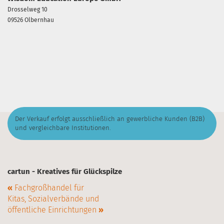
Drosselweg 10
09526 Olbernhau
Der Verkauf erfolgt ausschließlich an gewerbliche Kunden (B2B)
und vergleichbare Institutionen.
cartun - Kreatives für Glückspilze
«
Fachgroßhandel für
Kitas, Sozialverbände und
öffentliche Einrichtungen
»