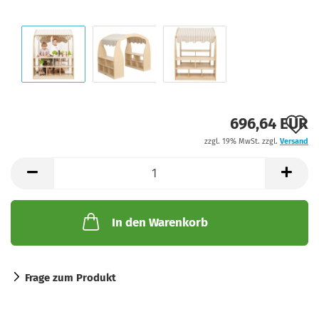
A
696,64 EUR
zzgl. 19% MwSt. zzgl.
Versand
d
M
In den Warenkorb
Frage zum Produkt