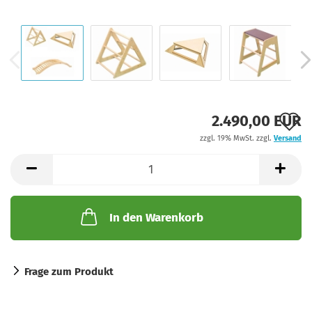
A
2.490,00 EUR
zzgl. 19% MwSt. zzgl.
Versand
d
M
In den Warenkorb
Frage zum Produkt