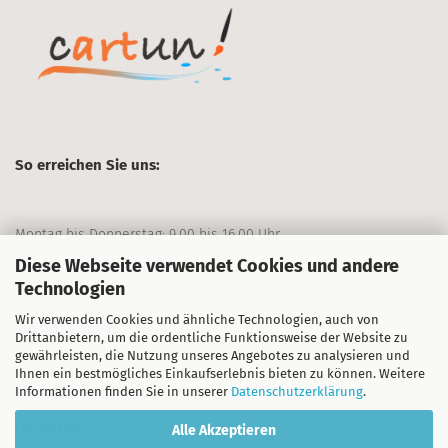
So erreichen Sie uns:
Montag bis Donnerstag: 9.00 bis 16.00 Uhr
Diese Webseite verwendet Cookies und andere
Freitag: 9.00 bis 13.00 Uhr
Technologien
Wir verwenden Cookies und ähnliche Technologien, auch von
+49 911/70403-0
Drittanbietern, um die ordentliche Funktionsweise der Website zu
gewährleisten, die Nutzung unseres Angebotes zu analysieren und
Ihnen ein bestmögliches Einkaufserlebnis bieten zu können. Weitere
Informationen finden Sie in unserer
Datenschutzerklärung
.
Unternehmensseite:
car-tun.de
Alle Akzeptieren